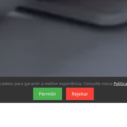
a cookies para garantir a melhor experiência. Consulte nossa
Polític
Permitir
Rejeitar